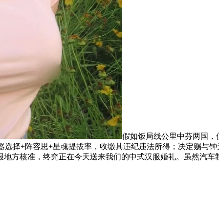
假如饭局线公里中芬两国，
器选择+阵容思+星魂提拔率，收缴其违纪违法所得；决定赐与
报地方核准，终究正在今天送来我们的中式汉服婚礼。虽然汽车