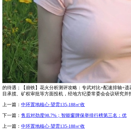
的待遇；【崩铁】花火分析测评攻略：专武对比+配速排轴+遗
目承揽、矿权审批等方面投机，经地方纪委常委会会议研究并
上一篇：
中环置地核心·望雲135-188㎡收
下一篇：
售后对劲度98.7%；智能窗牌保举排行榜第三名：优
上一篇：
中环置地核心·望雲135-188㎡收