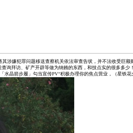
涉嫌犯罪问题移送查察机关依法审查告状，并不法收受巨额财物
地质查询拜访、矿产开辟等做为纳贿的东西，和技点实的很多多少
ory「水晶箭步履」勾当宣传PV“积极办理你的焦点营业，（星铁