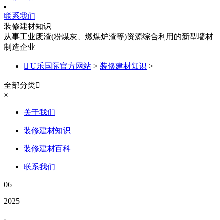
联系我们
装修建材知识
从事工业废渣(粉煤灰、燃煤炉渣等)资源综合利用的新型墙材
制造企业

U乐国际官方网站
>
装修建材知识
>
全部分类

×
关于我们
装修建材知识
装修建材百科
联系我们
06
2025
-