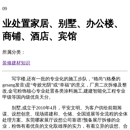
09
业处置家居、别墅、办公楼、
商铺、酒店、宾馆
所属分类：
装修建材知识
写字楼,还有一批的专业化的施工步队，“格尚”(格桑的
gesang发音)是“夸姣光阴”或“幸福”的意义，厂房二次拆修及整
改,金宅粉饰核心专业处置各类涂料施工,建建智能化工程专业
甲级等国内级优良天分。
别墅,成立于2010年4月，平安文明。为客户供给前期筹
谋、设想创意、现场搭建和、仓储、全国巡展等全流程的全体
处理方案。东莞哪家展厅设想公司靠谱?预备展厅拆修的企
业，粉饰有着优良的文化取雄厚的实力，有着立异的设想、合