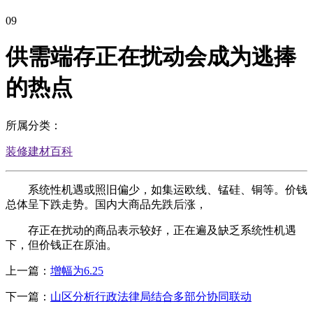
09
供需端存正在扰动会成为逃捧
的热点
所属分类：
装修建材百科
系统性机遇或照旧偏少，如集运欧线、锰硅、铜等。价钱
总体呈下跌走势。国内大商品先跌后涨，
存正在扰动的商品表示较好，正在遍及缺乏系统性机遇
下，但价钱正在原油。
上一篇：
增幅为6.25
下一篇：
山区分析行政法律局结合多部分协同联动